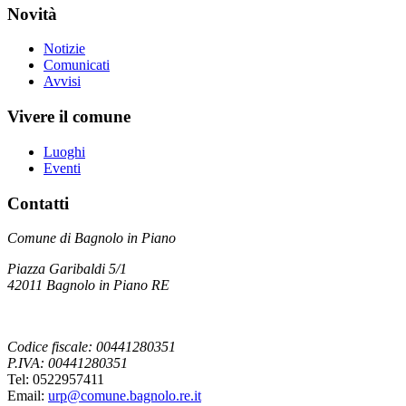
Novità
Notizie
Comunicati
Avvisi
Vivere il comune
Luoghi
Eventi
Contatti
Comune di Bagnolo in Piano
Piazza Garibaldi 5/1
42011 Bagnolo in Piano RE
Codice fiscale: 00441280351
P.IVA: 00441280351
Tel: 0522957411
Email:
urp@comune.bagnolo.re.it