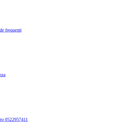
de frequenti
enza
ero 0522957411