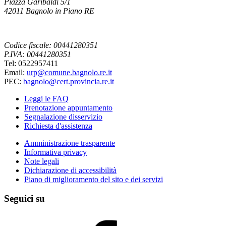
Piazza Garibaldi 5/1
42011 Bagnolo in Piano RE
Codice fiscale: 00441280351
P.IVA: 00441280351
Tel: 0522957411
Email:
urp@comune.bagnolo.re.it
PEC:
bagnolo@cert.provincia.re.it
Leggi le FAQ
Prenotazione appuntamento
Segnalazione disservizio
Richiesta d'assistenza
Amministrazione trasparente
Informativa privacy
Note legali
Dichiarazione di accessibilità
Piano di miglioramento del sito e dei servizi
Seguici su