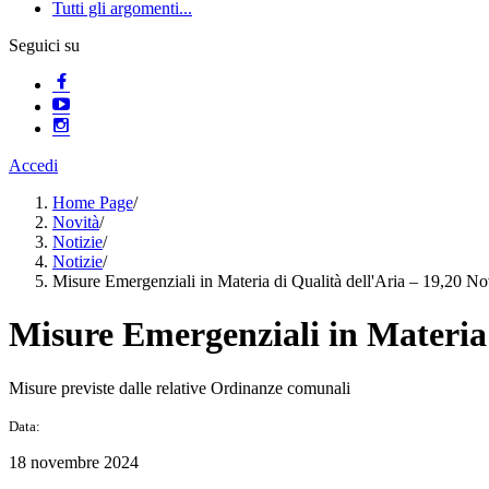
Tutti gli argomenti...
Seguici su
Accedi
Home Page
/
Novità
/
Notizie
/
Notizie
/
Misure Emergenziali in Materia di Qualità dell'Aria – 19,20 
Misure Emergenziali in Materia
Misure previste dalle relative Ordinanze comunali
Data:
18 novembre 2024