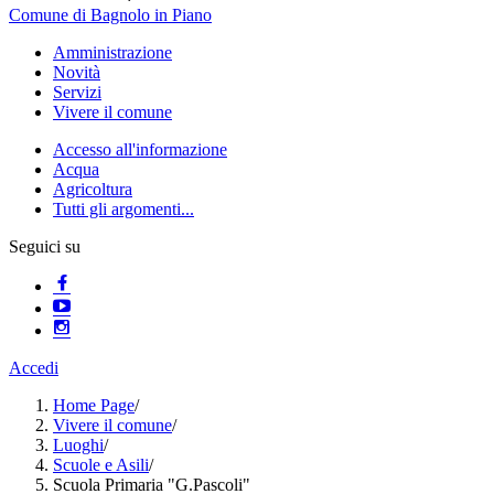
Comune di Bagnolo in Piano
Amministrazione
Novità
Servizi
Vivere il comune
Accesso all'informazione
Acqua
Agricoltura
Tutti gli argomenti...
Seguici su
Accedi
Home Page
/
Vivere il comune
/
Luoghi
/
Scuole e Asili
/
Scuola Primaria "G.Pascoli"